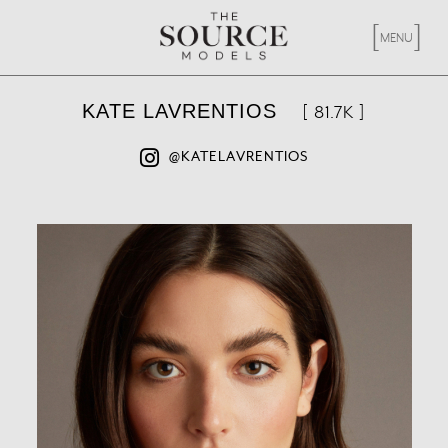
[
X
]
MENU
KATE LAVRENTIOS
[ 81.7K ]
@KATELAVRENTIOS