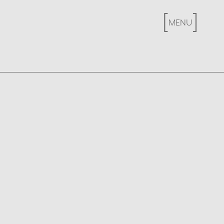
[
X
]
MENU